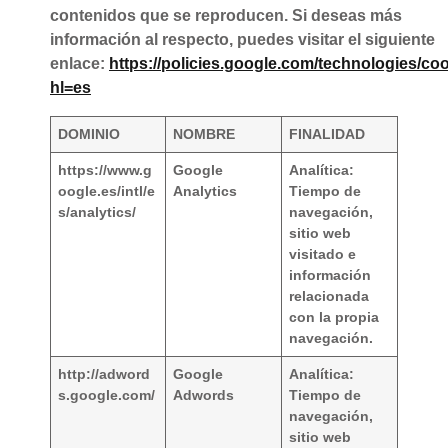
contenidos que se reproducen. Si deseas más
información al respecto, puedes visitar el siguiente
enlace:
https://policies.google.com/technologies/co
hl=es
DOMINIO
NOMBRE
FINALIDAD
https://www.g
Google
Analítica:
oogle.es/intl/e
Analytics
Tiempo de
s/analytics/
navegación,
sitio web
visitado e
información
relacionada
con la propia
navegación.
http://adword
Google
Analítica:
s.google.com/
Adwords
Tiempo de
navegación,
sitio web